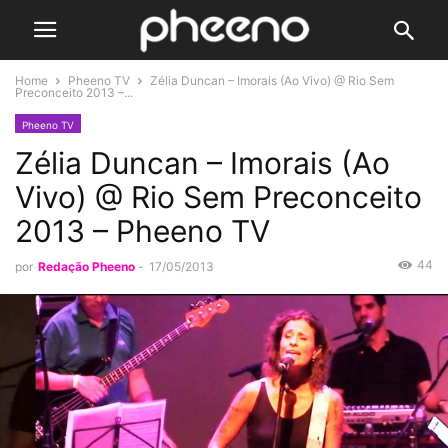
Home
Pheeno TV
Zélia Duncan – Imorais (Ao Vivo) @ Rio Sem
Preconceito 2013 –...
Pheeno TV
Zélia Duncan – Imorais (Ao
Vivo) @ Rio Sem Preconceito
2013 – Pheeno TV
44
por
Redação Pheeno
-
17/05/2013