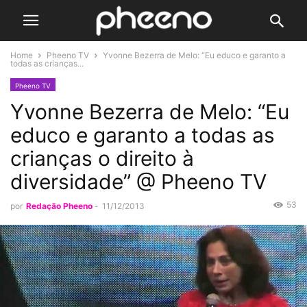
Home
Pheeno TV
Yvonne Bezerra de Melo: “Eu educo e garanto a
todas as crianças...
Pheeno TV
Yvonne Bezerra de Melo: “Eu
educo e garanto a todas as
crianças o direito à
diversidade” @ Pheeno TV
53
por
Redação Pheeno
-
11/12/2013