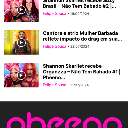
Shannon Skarllet recebe Suzy
Brasil – Não Tem Babado #2 |...
Felipe Sousa
-
16/09/2024
Cantora e atriz Mulher Barbada
reflete impacto do drag em sua...
Felipe Sousa
-
22/07/2024
Shannon Skarllet recebe
Organzza – Não Tem Babado #1 |
Pheeno...
Felipe Sousa
-
11/07/2024