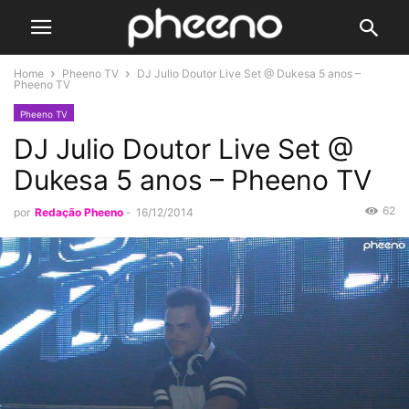
Home
Pheeno TV
DJ Julio Doutor Live Set @ Dukesa 5 anos –
Pheeno TV
Pheeno TV
DJ Julio Doutor Live Set @
Dukesa 5 anos – Pheeno TV
62
por
Redação Pheeno
-
16/12/2014