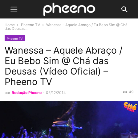
Home
Pheeno TV
Wanessa – Aquele Abraço / Eu Bebo Sim @ Chá
das Deusas...
Pheeno TV
Wanessa – Aquele Abraço /
Eu Bebo Sim @ Chá das
Deusas (Vídeo Oficial) –
Pheeno TV
49
por
Redação Pheeno
-
05/12/2014