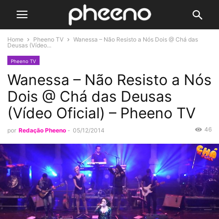
Home
Pheeno TV
Wanessa – Não Resisto a Nós Dois @ Chá das
Deusas (Vídeo...
Pheeno TV
Wanessa – Não Resisto a Nós
Dois @ Chá das Deusas
(Vídeo Oficial) – Pheeno TV
46
por
Redação Pheeno
-
05/12/2014