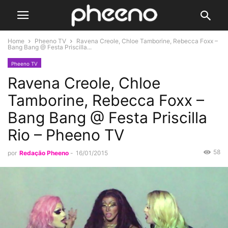
Home
Pheeno TV
Ravena Creole, Chloe Tamborine, Rebecca Foxx –
Bang Bang @ Festa Priscilla...
Pheeno TV
Ravena Creole, Chloe
Tamborine, Rebecca Foxx –
Bang Bang @ Festa Priscilla
Rio – Pheeno TV
58
por
Redação Pheeno
-
16/01/2015