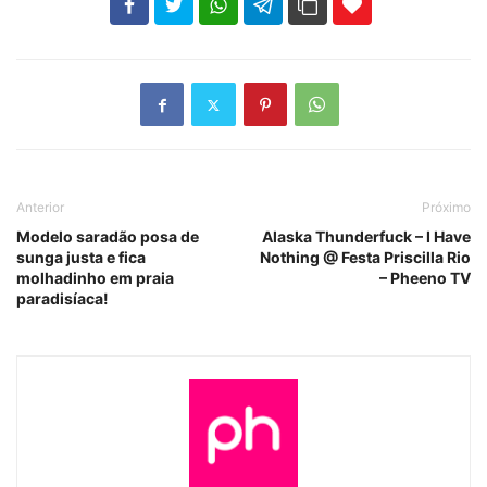
102
35
69
Anterior
Próximo
Modelo saradão posa de
Alaska Thunderfuck – I Have
sunga justa e fica
Nothing @ Festa Priscilla Rio
molhadinho em praia
– Pheeno TV
paradisíaca!