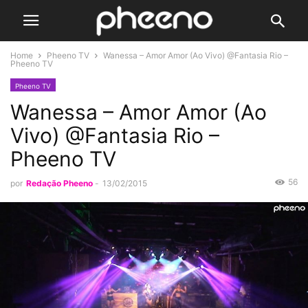
Home
Pheeno TV
Wanessa – Amor Amor (Ao Vivo) @Fantasia Rio –
Pheeno TV
Pheeno TV
Wanessa – Amor Amor (Ao
Vivo) @Fantasia Rio –
Pheeno TV
56
por
Redação Pheeno
-
13/02/2015