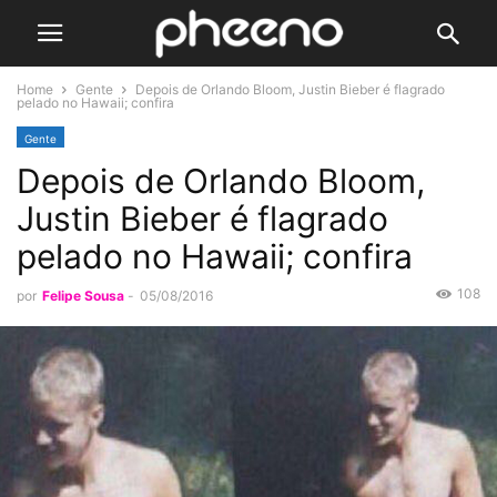
Home
Gente
Depois de Orlando Bloom, Justin Bieber é flagrado
pelado no Hawaii; confira
Gente
Depois de Orlando Bloom,
Justin Bieber é flagrado
pelado no Hawaii; confira
108
por
Felipe Sousa
-
05/08/2016