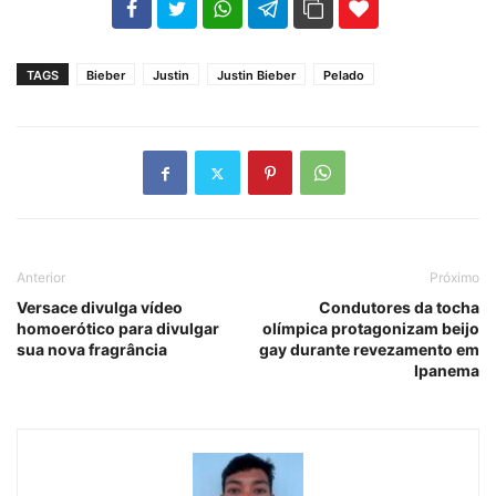
102
35
69
TAGS
Bieber
Justin
Justin Bieber
Pelado
Anterior
Próximo
Versace divulga vídeo
Condutores da tocha
homoerótico para divulgar
olímpica protagonizam beijo
sua nova fragrância
gay durante revezamento em
Ipanema