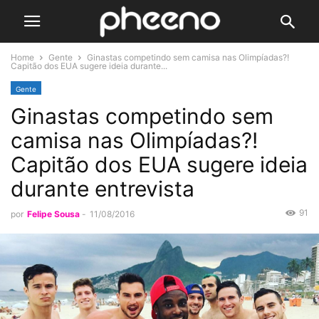
Home
Gente
Ginastas competindo sem camisa nas Olimpíadas?!
Capitão dos EUA sugere ideia durante...
Gente
Ginastas competindo sem
camisa nas Olimpíadas?!
Capitão dos EUA sugere ideia
durante entrevista
91
por
Felipe Sousa
-
11/08/2016