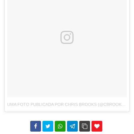
UMA FOTO PUBLICADA POR CHRIS BROOKS (@CBROOKS_GYM)
102
35
69