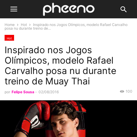
Home
Hot
Inspirado nos Jogos Olímpicos, modelo Rafael Carvalho
posa nu durante treino de...
Hot
Inspirado nos Jogos
Olímpicos, modelo Rafael
Carvalho posa nu durante
treino de Muay Thai
100
por
Felipe Sousa
-
02/08/2016