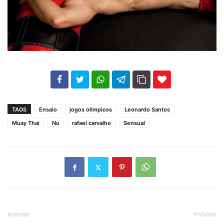
102
35
69
TAGS
Ensaio
jogos olímpicos
Leonardo Santos
Muay Thai
Nu
rafael carvalho
Sensual
Anterior
Próximo