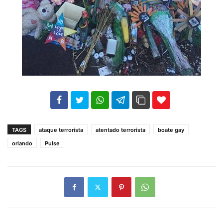
102
35
69
TAGS
ataque terrorista
atentado terrorista
boate gay
orlando
Pulse