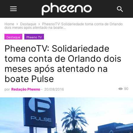
Home
Destaque
PheenoTV: Solidariedade toma conta de Orlando
dois meses após atentado na boate...
Destaque
Pheeno TV
PheenoTV: Solidariedade
toma conta de Orlando dois
meses após atentado na
boate Pulse
90
por
Redação Pheeno
-
20/08/2016