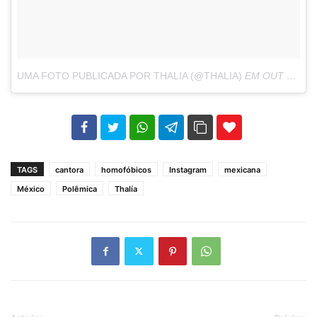
UMA FOTO PUBLICADA POR THALIA (@THALIA)
EM
OUT 10, 2016 ÀS 5:42 PDT
102
35
69
TAGS
cantora
homofóbicos
Instagram
mexicana
México
Polêmica
Thalía