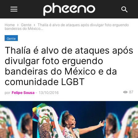
Home
Gente
Thalía é alvo de ataques após divulgar foto erguendo
bandeiras do México...
Gente
Thalía é alvo de ataques após
divulgar foto erguendo
bandeiras do México e da
comunidade LGBT
87
por
Felipe Sousa
-
13/10/2016