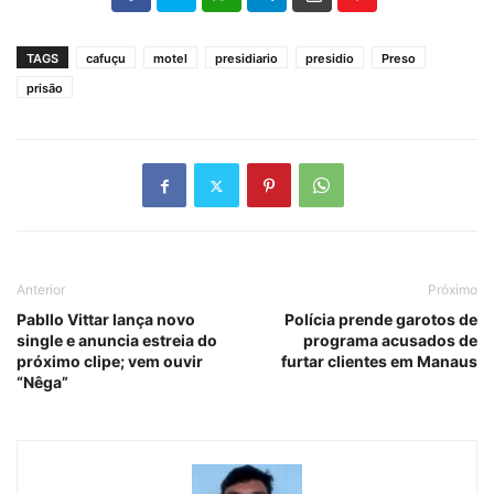
TAGS
cafuçu
motel
presidiario
presidio
Preso
prisão
Anterior
Próximo
Pabllo Vittar lança novo
Polícia prende garotos de
single e anuncia estreia do
programa acusados de
próximo clipe; vem ouvir
furtar clientes em Manaus
“Nêga”