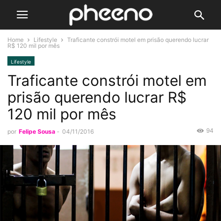
Home
Lifestyle
Traficante constrói motel em prisão querendo lucrar
R$ 120 mil por mês
Lifestyle
Traficante constrói motel em
prisão querendo lucrar R$
120 mil por mês
94
por
Felipe Sousa
-
04/11/2016