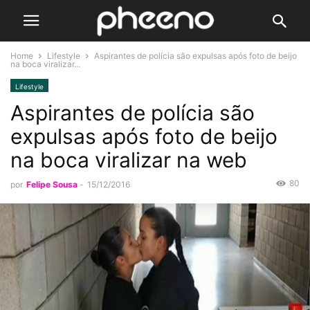
Home
Lifestyle
Aspirantes de polícia são expulsas após foto de beijo
na boca viralizar...
Lifestyle
Aspirantes de polícia são
expulsas após foto de beijo
na boca viralizar na web
80
por
Felipe Sousa
-
15/12/2016