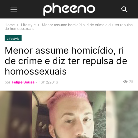
Home
Lifestyle
Menor assume homicídio, ri de crime e diz ter repulsa
de homossexuais
Lifestyle
Menor assume homicídio, ri
de crime e diz ter repulsa de
homossexuais
75
por
Felipe Sousa
-
16/12/2016