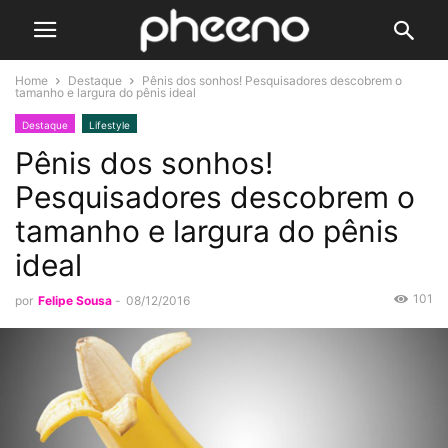
Home
Destaque
Pênis dos sonhos! Pesquisadores descobrem o
tamanho e largura do pênis ideal
Destaque
Lifestyle
Pênis dos sonhos!
Pesquisadores descobrem o
tamanho e largura do pênis
ideal
101
por
Felipe Sousa
-
08/12/2016