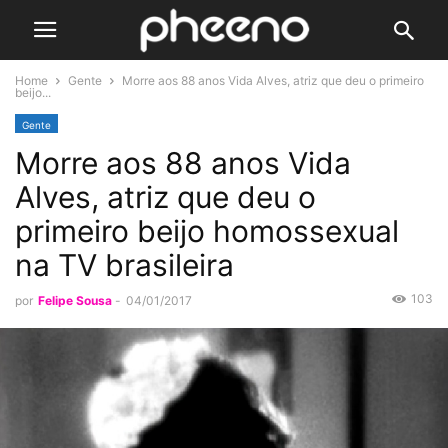
Home
Gente
Morre aos 88 anos Vida Alves, atriz que deu o primeiro
beijo...
Gente
Morre aos 88 anos Vida
Alves, atriz que deu o
primeiro beijo homossexual
na TV brasileira
103
por
Felipe Sousa
-
04/01/2017