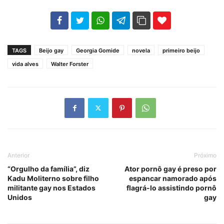
102
35
69
TAGS
Beijo gay
Georgia Gomide
novela
primeiro beijo
vida alves
Walter Forster
Anterior
Próximo
“Orgulho da família”, diz
Ator pornô gay é preso por
Kadu Moliterno sobre filho
espancar namorado após
militante gay nos Estados
flagrá-lo assistindo pornô
Unidos
gay