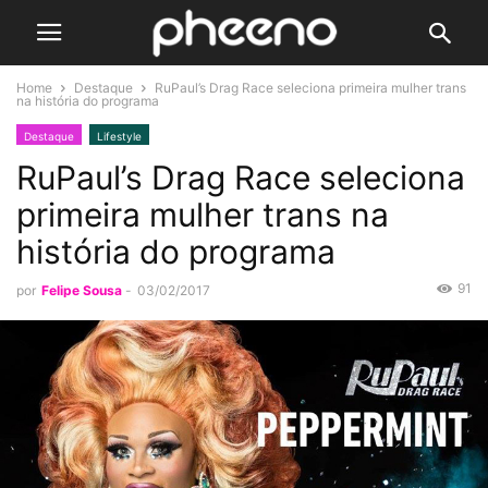
Home
Destaque
RuPaul’s Drag Race seleciona primeira mulher trans
na história do programa
Destaque
Lifestyle
RuPaul’s Drag Race seleciona
primeira mulher trans na
história do programa
91
por
Felipe Sousa
-
03/02/2017