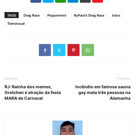
TAGS
Drag Race
Peppermint
RuPaul's Drag Race
trans
Transexual
Anterior
Próximo
RJ: Rainha dos memes,
Incêndio em famosa sauna
Gretchen é atração da festa
gay mata três pessoas na
MARA de Carnaval
Alemanha