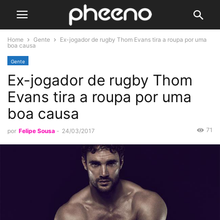
Home
Gente
Ex-jogador de rugby Thom Evans tira a roupa por uma
boa causa
Gente
Ex-jogador de rugby Thom
Evans tira a roupa por uma
boa causa
71
por
Felipe Sousa
-
24/03/2017