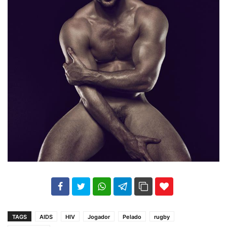
102
35
69
TAGS
AIDS
HIV
Jogador
Pelado
rugby