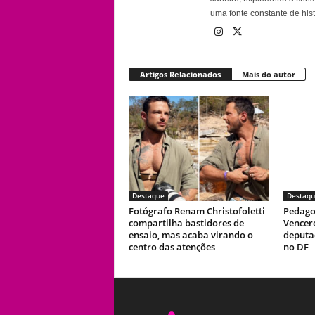
uma fonte constante de his
Artigos Relacionados
Mais do autor
Destaque
Destaqu
Fotógrafo Renam Christofoletti
Pedago
compartilha bastidores de
Vencer
ensaio, mas acaba virando o
deputad
centro das atenções
no DF