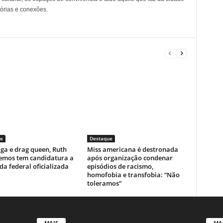
tórias e conexões.
e
Destaque
ga e drag queen, Ruth
Miss americana é destronada
emos tem candidatura a
após organização condenar
a federal oficializada
episódios de racismo,
homofobia e transfobia: “Não
toleramos”
MAIS
MA