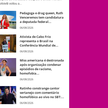
foletti voltou a...
Pedagoga e drag queen, Ruth
Venceremos tem candidatura
a deputada federal...
06/08/2026
Ativista de Cabo Frio
representa o Brasil na
Conferência Mundial de...
06/08/2026
Miss americana é destronada
após organização condenar
episódios de racismo,
homofobia...
06/08/2026
Ratinho constrange cantor
sertanejo com comentário
homofóbico ao vivo no SBT:...
06/08/2026