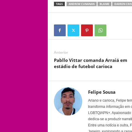
TAGS
ANDREW CUNANAN
BLAIME
DARREN CRIS
Anterior
Pabllo Vittar comanda Arraiá em
estádio de futebol carioca
Felipe Sousa
Ariano e carioca, Felipe t
transforma informação em 
LGBTQIAPN+. Apaixonado por
dedica-se a produzir narra
Entre uma notícia e outra,
Janeiro, explorando a cena 