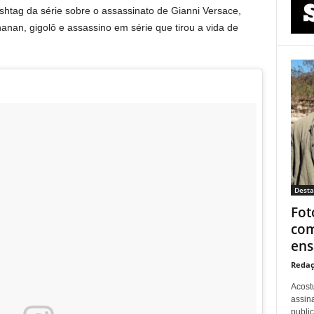
htag da série sobre o assassinato de Gianni Versace,
an, gigolô e assassino em série que tirou a vida de
Dest
Fot
com
ens
Redaç
Acost
assina
publi