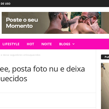
 DE USO
LIFESTYLE
HOT
NOITE
BLOGS
u e deixa seguidores enlouquecidos
Pub
lee, posta foto nu e deixa
quecidos