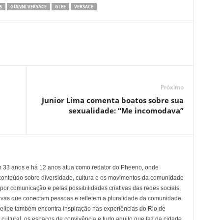
S
GIANNI VERSACE
GLEE
VERSACE
Próximo
Junior Lima comenta boatos sobre sua
sexualidade: “Me incomodava”
em 33 anos e há 12 anos atua como redator do Pheeno, onde
conteúdo sobre diversidade, cultura e os movimentos da comunidade
 comunicação e pelas possibilidades criativas das redes sociais,
tivas que conectam pessoas e refletem a pluralidade da comunidade.
 Felipe também encontra inspiração nas experiências do Rio de
cultural, os espaços de convivência e tudo aquilo que faz da cidade