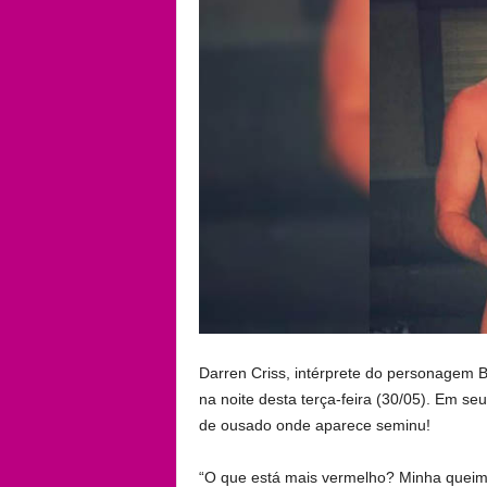
Darren Criss, intérprete do personagem Bl
na noite desta terça-feira (30/05). Em seu
de ousado onde aparece seminu!
“O que está mais vermelho? Minha quei