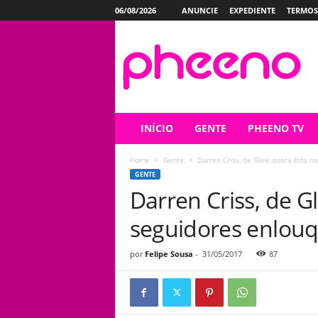
06/08/2026
ANUNCIE
EXPEDIENTE
TERMOS
P
h
e
e
n
o
INÍCIO
GENTE
PHEENO TV
Home
Gente
Darren Criss, de Glee, posta foto n
GENTE
Darren Criss, de G
seguidores enlou
por
Felipe Sousa
-
31/05/2017
87