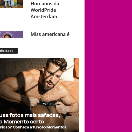
Humanos da
WorldPride
Amsterdam
Miss americana é
destronada após
organização
licidade
condenar episódios
de racismo,
homofobia e
transfobia: “Não
toleramos”
Ratinho constrange
cantor sertanejo
com comentário
homofóbico ao vivo
no SBT: “Você está
com uma cara de