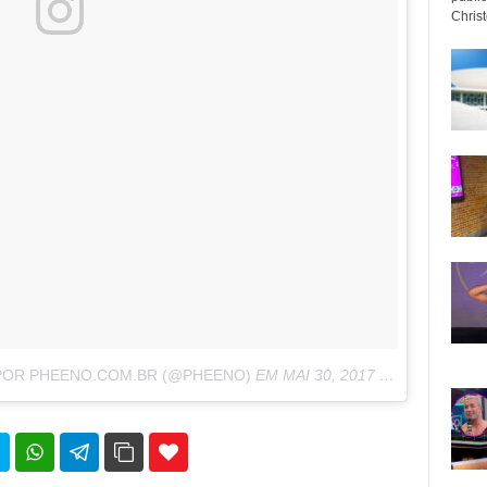
Christo
POR PHEENO.COM.BR (@PHEENO)
EM
MAI 30, 2017 ÀS 7:58 PDT
35
69