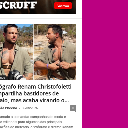
viado”
Fotógrafo Renam
Christofoletti
compartilha
bastidores de ensaio,
mas acaba virando o
centro das atenções
aque
ógrafo Renam Christofoletti
partilha bastidores de
aio, mas acaba virando o...
ão Pheeno
-
06/08/2026
0
umado a comandar campanhas de moda e
r editoriais para algumas das principais
cações do mercado, o fotógrafo e diretor Renam