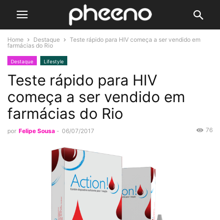
Home
Destaque
Teste rápido para HIV começa a ser vendido em
farmácias do Rio
Destaque
Lifestyle
Teste rápido para HIV
começa a ser vendido em
farmácias do Rio
76
por
Felipe Sousa
-
06/07/2017