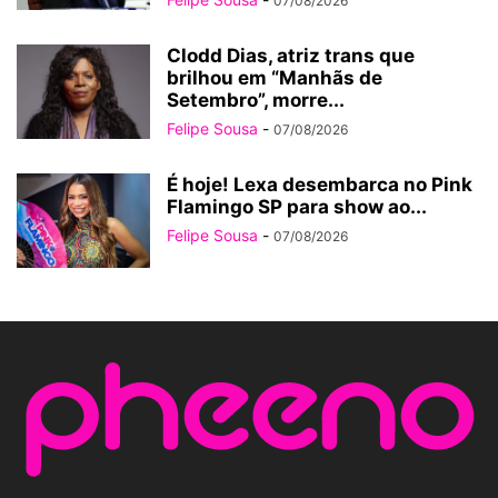
07/08/2026
Clodd Dias, atriz trans que
brilhou em “Manhãs de
Setembro”, morre...
Felipe Sousa
-
07/08/2026
É hoje! Lexa desembarca no Pink
Flamingo SP para show ao...
Felipe Sousa
-
07/08/2026