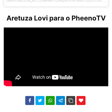
UMA PUBLICAÇÃO COMPARTILHADA POR ARETUZA LOVI (@ARETUZALOVI)
Aretuza Lovi para o PheenoTV
102
35
69