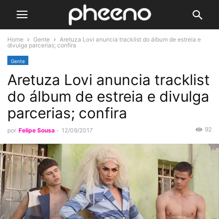
Home
Gente
Aretuza Lovi anuncia tracklist do álbum de estreia e
divulga parcerias; confira
Gente
Aretuza Lovi anuncia tracklist
do álbum de estreia e divulga
parcerias; confira
92
por
Felipe Sousa
-
12/09/2017