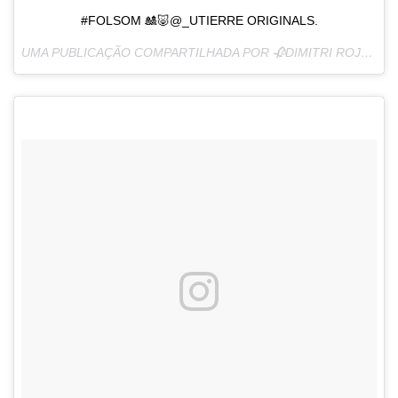
#FOLSOM 🎎🐷@_UTIERRE ORIGINALS.
UMA PUBLICAÇÃO COMPARTILHADA POR 🥀DIMITRI ROJAS (@DIMSSSUM) EM