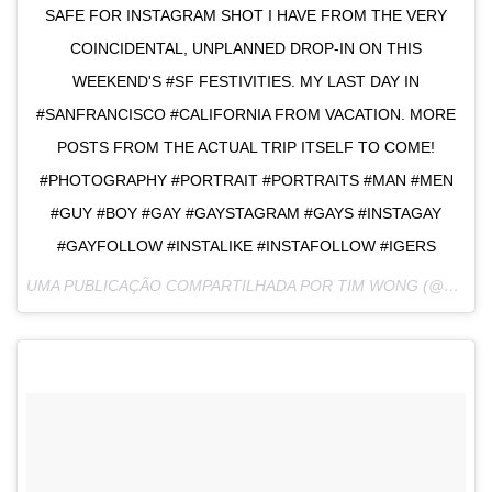
SAFE FOR INSTAGRAM SHOT I HAVE FROM THE VERY
COINCIDENTAL, UNPLANNED DROP-IN ON THIS
WEEKEND'S #SF FESTIVITIES. MY LAST DAY IN
#SANFRANCISCO #CALIFORNIA FROM VACATION. MORE
POSTS FROM THE ACTUAL TRIP ITSELF TO COME!
#PHOTOGRAPHY #PORTRAIT #PORTRAITS #MAN #MEN
#GUY #BOY #GAY #GAYSTAGRAM #GAYS #INSTAGAY
#GAYFOLLOW #INSTALIKE #INSTAFOLLOW #IGERS
UMA PUBLICAÇÃO COMPARTILHADA POR TIM WONG (@TWONG911) EM