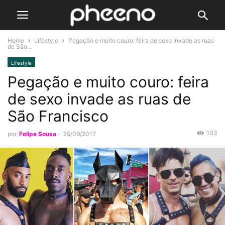
Home
Lifestyle
Pegação e muito couro: feira de sexo invade as ruas
de São...
Lifestyle
Pegação e muito couro: feira
de sexo invade as ruas de
São Francisco
103
por
Felipe Sousa
-
25/09/2017