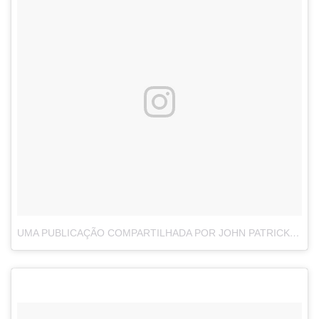
UMA PUBLICAÇÃO COMPARTILHADA POR JOHN PATRICK RAPHAEL KENNY (@JPRKENNY)