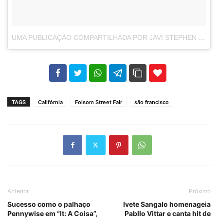
UMA PUBLICAÇÃO COMPARTILHADA POR JAVI STEPHEN (@JAVI_STEPHEN)
102
35
69
TAGS
Califórnia
Folsom Street Fair
são francisco
Anterior
Próximo
Sucesso como o palhaço
Ivete Sangalo homenageia
Pennywise em “It: A Coisa”,
Pabllo Vittar e canta hit de