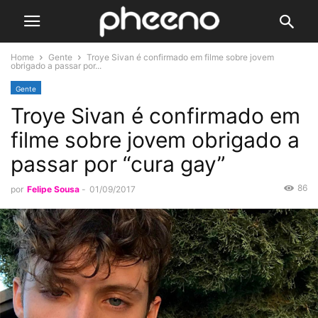
Home
Gente
Troye Sivan é confirmado em filme sobre jovem
obrigado a passar por...
Gente
Troye Sivan é confirmado em
filme sobre jovem obrigado a
passar por “cura gay”
86
por
Felipe Sousa
-
01/09/2017