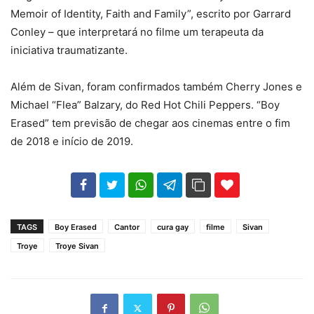
Memoir of Identity, Faith and Family”, escrito por Garrard
Conley – que interpretará no filme um terapeuta da
iniciativa traumatizante.
Além de Sivan, foram confirmados também Cherry Jones e
Michael “Flea” Balzary, do Red Hot Chili Peppers. “Boy
Erased” tem previsão de chegar aos cinemas entre o fim
de 2018 e início de 2019.
102
35
69
TAGS
Boy Erased
Cantor
cura gay
filme
Sivan
Troye
Troye Sivan