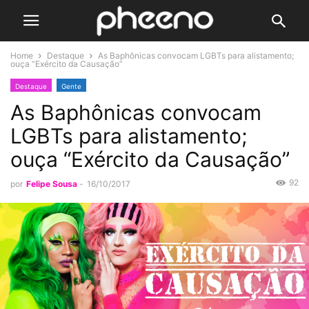
Home
Destaque
As Baphônicas convocam LGBTs para alistamento;
ouça “Exército da Causação”
Destaque
Gente
As Baphônicas convocam
LGBTs para alistamento;
ouça “Exército da Causação”
92
por
Felipe Sousa
-
16/10/2017