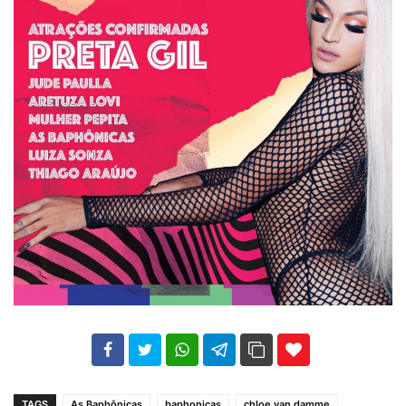
102
35
69
TAGS
As Baphônicas
baphonicas
chloe van damme