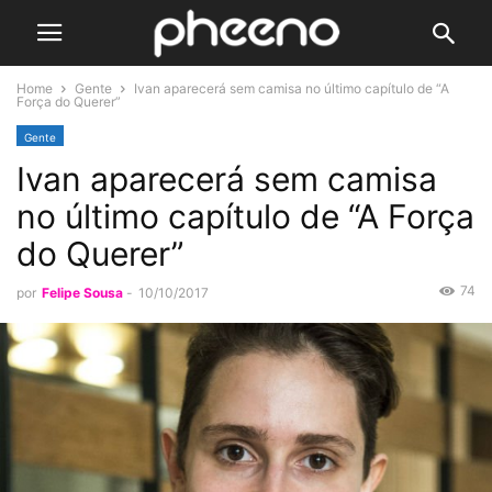
Home
Gente
Ivan aparecerá sem camisa no último capítulo de “A
Força do Querer”
Gente
Ivan aparecerá sem camisa
no último capítulo de “A Força
do Querer”
74
por
Felipe Sousa
-
10/10/2017