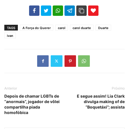
102
35
69
TAGS
A Força do Querer
carol
carol duarte
Duarte
ivan
Anterior
Próximo
Depois de chamar LGBTs de
E segue assim! Lia Clark
“anormais”, jogador de vôlei
divulga making of de
compartilha piada
“Boquetáxi”; assista
homofóbica