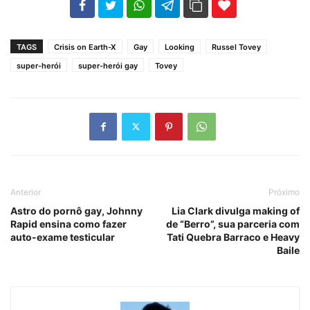
102
35
69
TAGS
Crisis on Earth-X
Gay
Looking
Russel Tovey
super-herói
super-herói gay
Tovey
Anterior
Próximo
Astro do pornô gay, Johnny
Lia Clark divulga making of
Rapid ensina como fazer
de “Berro”, sua parceria com
auto-exame testicular
Tati Quebra Barraco e Heavy
Baile