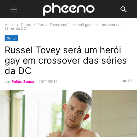
Home
Gente
Russel Tovey será um herói gay em crossover das
séries da DC
Gente
Russel Tovey será um herói
gay em crossover das séries
da DC
86
por
Felipe Sousa
-
29/11/2017