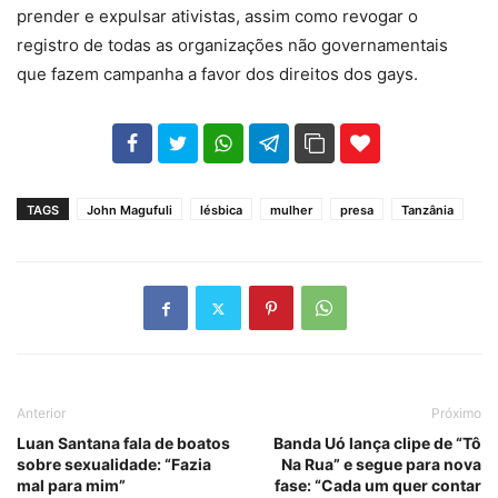
prender e expulsar ativistas, assim como revogar o
registro de todas as organizações não governamentais
que fazem campanha a favor dos direitos dos gays.
102
35
69
TAGS
John Magufuli
lésbica
mulher
presa
Tanzânia
Anterior
Próximo
Luan Santana fala de boatos
Banda Uó lança clipe de “Tô
sobre sexualidade: “Fazia
Na Rua” e segue para nova
mal para mim”
fase: “Cada um quer contar