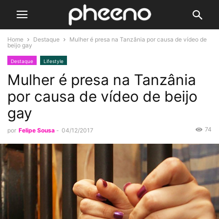
Home
Destaque
Mulher é presa na Tanzânia por causa de vídeo de
beijo gay
Destaque
Lifestyle
Mulher é presa na Tanzânia
por causa de vídeo de beijo
gay
74
por
Felipe Sousa
-
04/12/2017