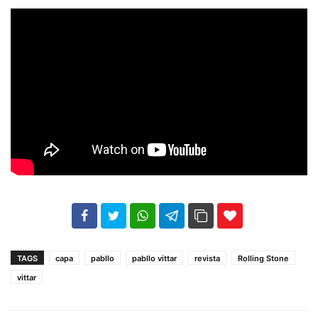
102
35
69
TAGS
capa
pabllo
pabllo vittar
revista
Rolling Stone
vittar