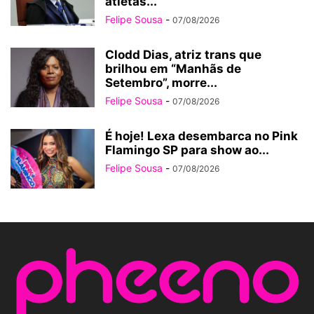
atletas...
Felipe Sousa
-
07/08/2026
Clodd Dias, atriz trans que
brilhou em “Manhãs de
Setembro”, morre...
Felipe Sousa
-
07/08/2026
É hoje! Lexa desembarca no Pink
Flamingo SP para show ao...
Felipe Sousa
-
07/08/2026