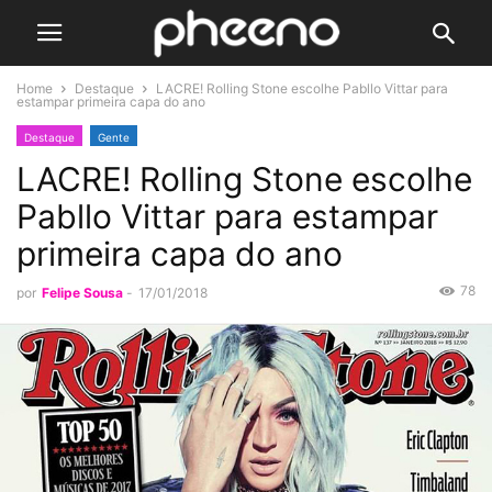
Home
Destaque
LACRE! Rolling Stone escolhe Pabllo Vittar para
estampar primeira capa do ano
Destaque
Gente
LACRE! Rolling Stone escolhe
Pabllo Vittar para estampar
primeira capa do ano
78
por
Felipe Sousa
-
17/01/2018