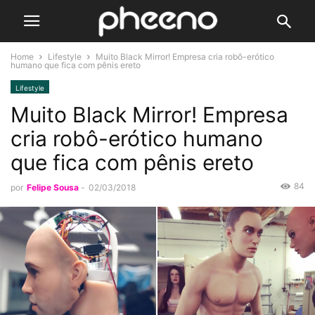
Home
Lifestyle
Muito Black Mirror! Empresa cria robô-erótico
humano que fica com pênis ereto
Lifestyle
Muito Black Mirror! Empresa
cria robô-erótico humano
que fica com pênis ereto
84
por
Felipe Sousa
-
02/03/2018