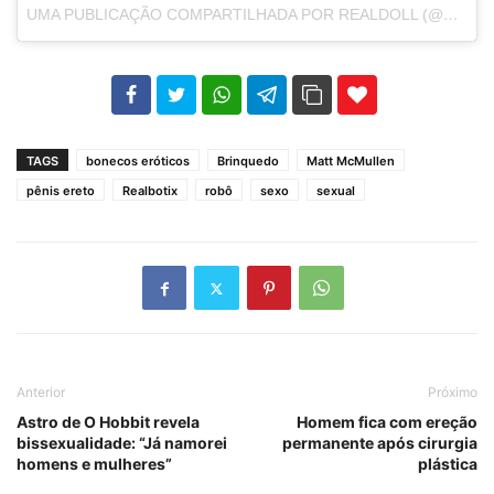
UMA PUBLICAÇÃO COMPARTILHADA POR REALDOLL (@ABYSSREALDOLL)
102
35
69
TAGS
bonecos eróticos
Brinquedo
Matt McMullen
pênis ereto
Realbotix
robô
sexo
sexual
Anterior
Próximo
Astro de O Hobbit revela
Homem fica com ereção
bissexualidade: “Já namorei
permanente após cirurgia
homens e mulheres”
plástica