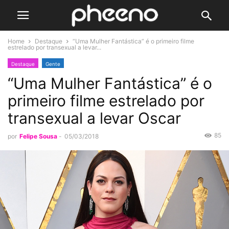
Home
Destaque
“Uma Mulher Fantástica” é o primeiro filme
estrelado por transexual a levar...
Destaque
Gente
“Uma Mulher Fantástica” é o
primeiro filme estrelado por
transexual a levar Oscar
85
por
Felipe Sousa
-
05/03/2018