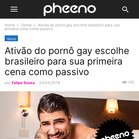
Home
Gente
Ativão do pornô gay escolhe brasileiro para sua
primeira cena como passivo
Gente
Ativão do pornô gay escolhe
brasileiro para sua primeira
cena como passivo
162
por
Felipe Sousa
-
24/04/2018