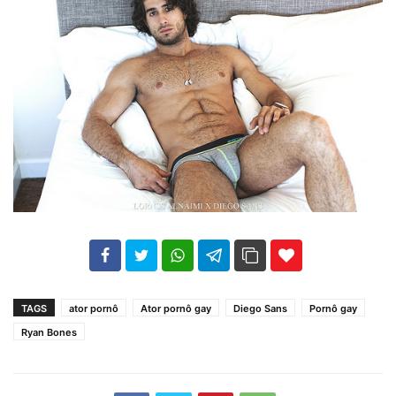
102
35
69
TAGS
ator pornô
Ator pornô gay
Diego Sans
Pornô gay
Ryan Bones