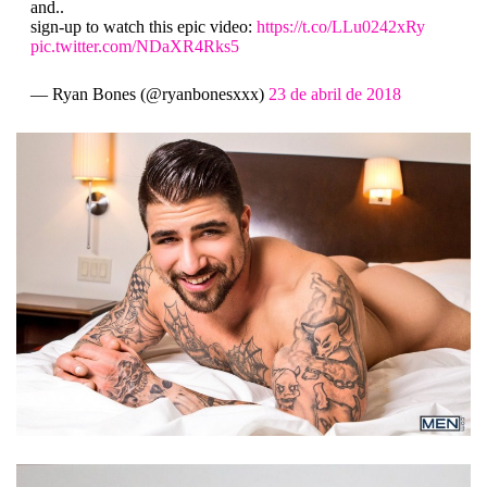
and..
sign-up to watch this epic video:
https://t.co/LLu0242xRy
pic.twitter.com/NDaXR4Rks5
— Ryan Bones (@ryanbonesxxx)
23 de abril de 2018