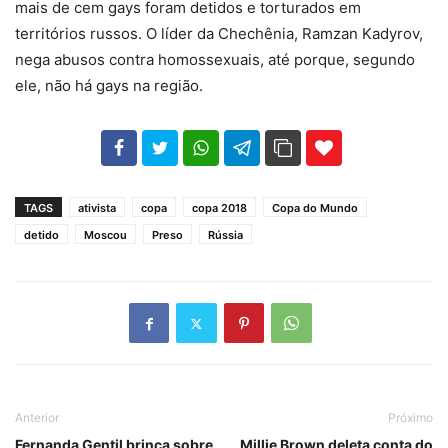
mais de cem gays foram detidos e torturados em
territórios russos. O líder da Chechênia, Ramzan Kadyrov,
nega abusos contra homossexuais, até porque, segundo
ele, não há gays na região.
102
35
69
TAGS
ativista
copa
copa 2018
Copa do Mundo
detido
Moscou
Preso
Rússia
Anterior
Próximo
Fernanda Gentil brinca sobre
Millie Brown deleta conta do