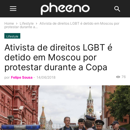
Home
Lifestyle
Ativista de direitos LGBT é detido em Moscou por
protestar durante a...
Lifestyle
Ativista de direitos LGBT é
detido em Moscou por
protestar durante a Copa
76
por
Felipe Sousa
-
14/06/2018