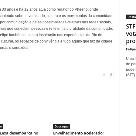
em 33 anos e há 12 anos atua como redator do Pheeno, onde
conteúdo sobre diversidade, cultura e os movimentos da comunidade
Dest
 comunicação e pelas possibilidades criativas das redes sociais,
STF
tivas que conectam pessoas e refletem a pluralidade da comunidade.
vot
 Felipe também encontra inspiração nas experiências do Rio de
proí
cultural, os espaços de convivência e tudo aquilo que faz da cidade
tórias e conexões.
Felip
Uma l
de pa
pode 
(STF).
e
Destaque
! Lexa desembarca no
Envelhecimento acelerado: