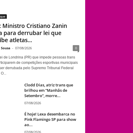
aque
: Ministro Cristiano Zanin
a para derrubar lei que
be atletas...
e Sousa
-
07/08/2026
0
ei de Londrina (PR) que impede pessoas trans
rticiparem de competições esportivas municipais
ser derrubada pelo Supremo Tribunal Federal
 O...
Clodd Dias, atriz trans que
brilhou em “Manhãs de
Setembro”, morre...
07/08/2026
É hoje! Lexa desembarca no
Pink Flamingo SP para show
ao...
07/08/2026