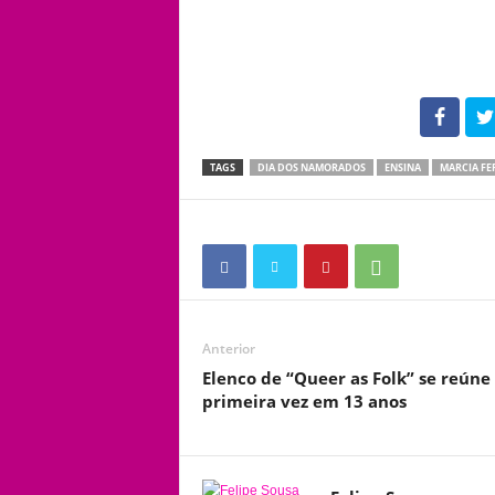
102
TAGS
DIA DOS NAMORADOS
ENSINA
MARCIA F
Anterior
Elenco de “Queer as Folk” se reúne
primeira vez em 13 anos