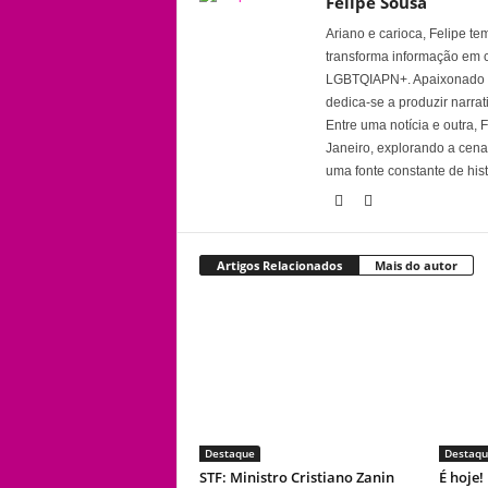
Felipe Sousa
Ariano e carioca, Felipe t
transforma informação em 
LGBTQIAPN+. Apaixonado por
dedica-se a produzir narra
Entre uma notícia e outra,
Janeiro, explorando a cena 
uma fonte constante de his
Artigos Relacionados
Mais do autor
Destaque
Destaqu
STF: Ministro Cristiano Zanin
É hoje