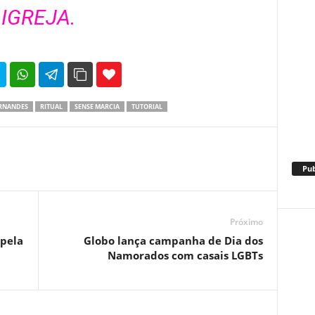
IGREJA.
35
69
ERNANDES
RITUAL
SENSE MARCIA
TUTORIAL
Pub
Próximo
 pela
Globo lança campanha de Dia dos
Namorados com casais LGBTs