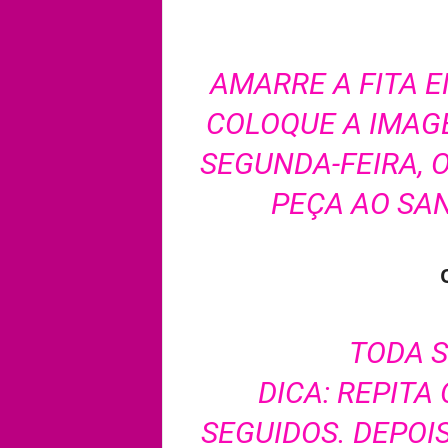
AMARRE A FITA E
COLOQUE A IMAG
SEGUNDA-FEIRA, O
PEÇA AO SA
TODA S
DICA: REPITA
SEGUIDOS. DEPOI