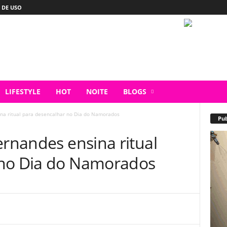
 DE USO
LIFESTYLE
HOT
NOITE
BLOGS
ina ritual para desencalhar no Dia do Namorados
Pub
ernandes ensina ritual
 no Dia do Namorados