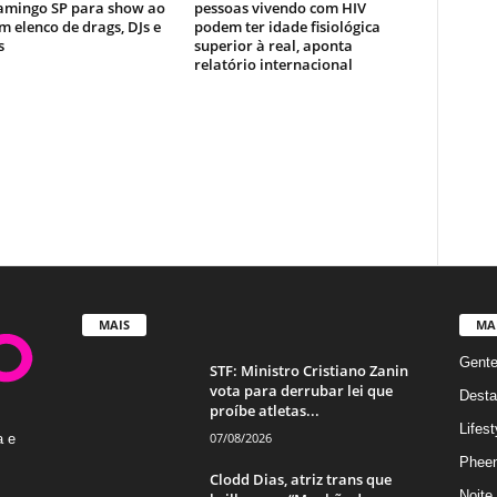
lamingo SP para show ao
pessoas vivendo com HIV
m elenco de drags, DJs e
podem ter idade fisiológica
s
superior à real, aponta
relatório internacional
MAIS
MA
Gent
STF: Ministro Cristiano Zanin
vota para derrubar lei que
Desta
proíbe atletas...
Lifest
07/08/2026
a e
Phee
Clodd Dias, atriz trans que
Noite