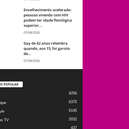
Envelhecimento acelerado:
pessoas vivendo com HIV
podem ter idade fisiológica
superior...
07/08/2026
Gay de 62 anos relembra
quando, aos 15, foi garoto
de...
07/08/2026
IS POPULAR
8256
e
6375
que
6145
yle
2032
no TV
437