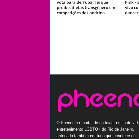
vota para derrubar lei que
Pink F
proíbe atletas transgênero em
vivo co
competições de Londrina
dancer
O Pheeno é o portal de notícias, estilo de vid
entretenimento LGBTQ+ do Rio de Janeiro,
antenado também em tudo que acontece de