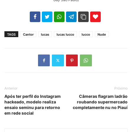
102
35
69
TAGS
Cantor
lucas
lucas lucco
lucco
Nude
Anterior
Próximo
Após ter perfil do Instagram
Câmeras flagram ladrão
hackeado, modelo realiza
roubando supermercado
ensaio seminu para retorno
completamente nu no Piauí
em rede social