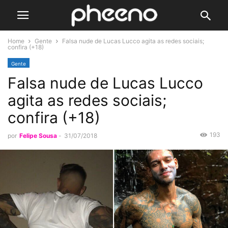
Home
Gente
Falsa nude de Lucas Lucco agita as redes sociais;
confira (+18)
Gente
Falsa nude de Lucas Lucco
agita as redes sociais;
confira (+18)
193
por
Felipe Sousa
-
31/07/2018