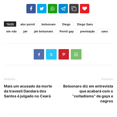
102
35
69
TAGS
ator pornô
bolsonaro
Diego
Diego Sans
ele não
jair
jair bolsonaro
Pornô gay
premiação
sans
Anterior
Próximo
Mais um acusado da morte
Bolsonaro diz em entrevista
da travesti Dandara dos
que acabará com o
Santos é julgado no Ceará
“coitadismo” de gays e
negros