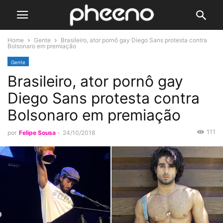
Home
Gente
Brasileiro, ator pornô gay Diego Sans protesta contra
Bolsonaro em premiação
Gente
Brasileiro, ator pornô gay
Diego Sans protesta contra
Bolsonaro em premiação
111
por
Felipe Sousa
-
24/10/2018