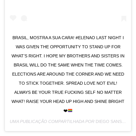
BRASIL, MOSTRA A SUA CARA! #ELENAO LAST NIGHT I
WAS GIVEN THE OPPORTUNITY TO STAND UP FOR
WHAT’S RIGHT. I HOPE MY BROTHERS AND SISTERS IN
BRASIL WILL DO THE SAME WHEN THE TIME COMES.
ELECTIONS ARE AROUND THE CORNER AND WE NEED
TO STICK TOGETHER. SPREAD LOVE NOT EVIL!
ALWAYS BE YOUR TRUE FUCKING SELF NO MATTER
WHAT! RAISE YOUR HEAD UP HIGH AND SHINE BRIGHT
❤️
UMA PUBLICAÇÃO COMPARTILHADA POR
DIEGO SANS
(@DIE