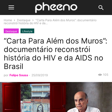
Home
Destaque
“Carta Para Além dos Muros”: documentário
reconstrói história do HIV e da...
Destaque
Lifestyle
“Carta Para Além dos Muros”:
documentário reconstrói
história do HIV e da AIDS no
Brasil
105
por
Felipe Sousa
-
25/09/2019