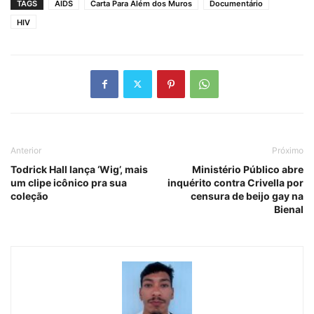
TAGS
AIDS
Carta Para Além dos Muros
Documentário
HIV
Anterior
Próximo
Todrick Hall lança ‘Wig’, mais
Ministério Público abre
um clipe icônico pra sua
inquérito contra Crivella por
coleção
censura de beijo gay na
Bienal