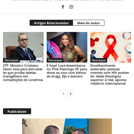
Artigos Relacionados
Mais do autor
Destaque
Destaque
Destaque
STF: Ministro Cristiano
É hoje! Lexa desembarca
Envelhecimento
Zanin vota para derrubar
no Pink Flamingo SP para
acelerado: pessoas
lei que proíbe atletas
show ao vivo com elenco
vivendo com HIV podem
transgênero em
de drags, DJs e dancers
ter idade fisiológica
competições de Londrina
superior à real, aponta
relatório internacional
Publicidade