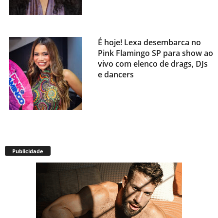
É hoje! Lexa desembarca no
Pink Flamingo SP para show ao
vivo com elenco de drags, DJs
e dancers
Envelhecimento acelerado:
pessoas vivendo com HIV
Publicidade
podem ter idade fisiológica
superior à real, aponta
relatório internacional