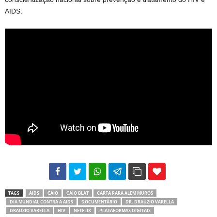
AIDS.
102
35
69
TAGS
AIDS
CAIO
CAIO BLAT
CARTA PARA ALEM MUROS
DIA MUNDIAL CONTRA A AIDS
DOCUMENTÁRIO
DR. DRAUZIO VARELLA
DRAUZIO VARELLA
HIV
NETFLIX
PLATAFORMAS DIGITAIS