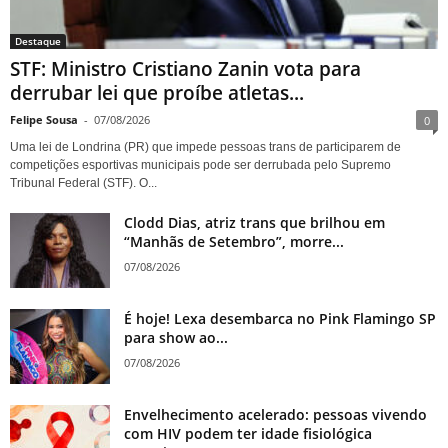
Destaque
STF: Ministro Cristiano Zanin vota para
derrubar lei que proíbe atletas...
Felipe Sousa
-
07/08/2026
0
Uma lei de Londrina (PR) que impede pessoas trans de participarem de
competições esportivas municipais pode ser derrubada pelo Supremo
Tribunal Federal (STF). O...
Clodd Dias, atriz trans que brilhou em
“Manhãs de Setembro”, morre...
07/08/2026
É hoje! Lexa desembarca no Pink Flamingo SP
para show ao...
07/08/2026
Envelhecimento acelerado: pessoas vivendo
com HIV podem ter idade fisiológica