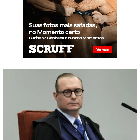
Gay de 62 anos relembra
quando, aos 15, foi garoto de
programa por quatro meses
sem saber: “Idiotice da minha
parte”
STF: Ministro Cristiano Zanin
vota para derrubar lei que
proíbe atletas transgênero em
competições de Londrina