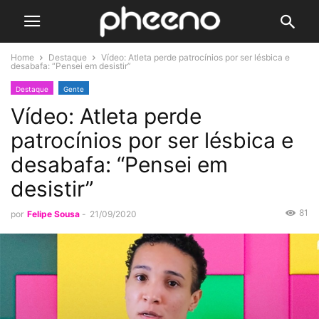
Home
Destaque
Vídeo: Atleta perde patrocínios por ser lésbica e
desabafa: “Pensei em desistir”
Destaque
Gente
Vídeo: Atleta perde
patrocínios por ser lésbica e
desabafa: “Pensei em
desistir”
81
por
Felipe Sousa
-
21/09/2020