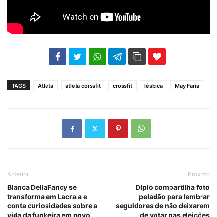
102
35
69
TAGS
Atleta
atleta corssfit
crossfit
lésbica
May Faria
Anterior
Próximo
Bianca DellaFancy se
Diplo compartilha foto
transforma em Lacraia e
peladão para lembrar
conta curiosidades sobre a
seguidores de não deixarem
vida da funkeira em novo
de votar nas eleições