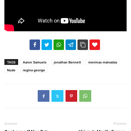
102
35
69
TAGS
Aaron Samuels
jonathan Bennett
meninas malvadas
Nude
regina george
Anterior
Próximo