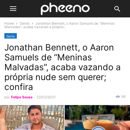
Home
Gente
Jonathan Bennett, o Aaron Samuels de “Meninas
Malvadas”, acaba vazando a própria...
Gente
Jonathan Bennett, o Aaron
Samuels de “Meninas
Malvadas”, acaba vazando a
própria nude sem querer;
confira
94
por
Felipe Sousa
-
23/02/2021