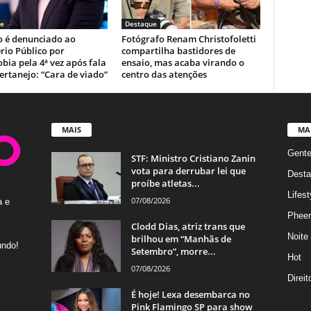
e
Destaque
o é denunciado ao
Fotógrafo Renam Christofoletti
rio Público por
compartilha bastidores de
ia pela 4ª vez após fala
ensaio, mas acaba virando o
ertanejo: “Cara de viado”
centro das atenções
MAIS
MA
Gent
STF: Ministro Cristiano Zanin
vota para derrubar lei que
Desta
proíbe atletas...
Lifest
07/08/2026
a e
Phee
Clodd Dias, atriz trans que
Noite
brilhou em “Manhãs de
undo!
Setembro”, morre...
Hot
07/08/2026
Direi
É hoje! Lexa desembarca no
Pink Flamingo SP para show