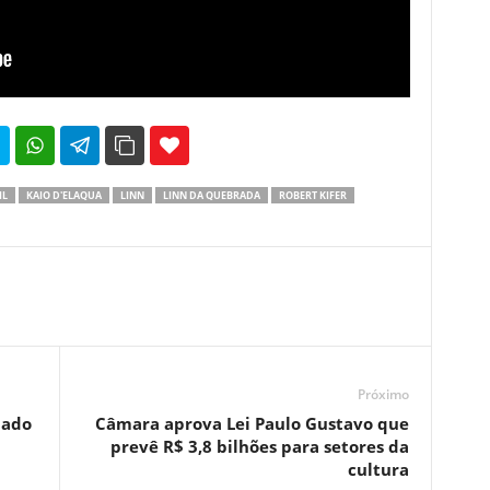
35
69
IL
KAIO D'ELAQUA
LINN
LINN DA QUEBRADA
ROBERT KIFER
Próximo
mado
Câmara aprova Lei Paulo Gustavo que
prevê R$ 3,8 bilhões para setores da
cultura