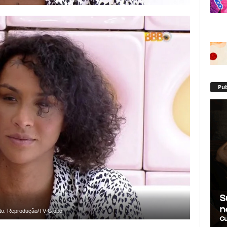
Pub
to: Reprodução/TV Globo