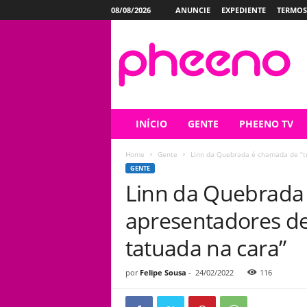
08/08/2026
ANUNCIE
EXPEDIENTE
TERMOS
P
h
e
e
n
o
INÍCIO
GENTE
PHEENO TV
Home
Gente
Linn da Quebrada é chamada de “tr
GENTE
Linn da Quebrada 
apresentadores de 
tatuada na cara”
por
Felipe Sousa
-
24/02/2022
116