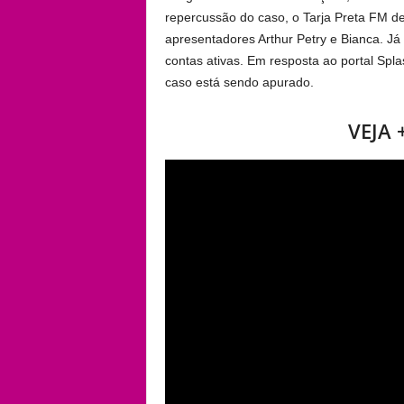
repercussão do caso, o Tarja Preta FM de
apresentadores Arthur Petry e Bianca. J
contas ativas. Em resposta ao portal Spl
caso está sendo apurado.
VEJA 