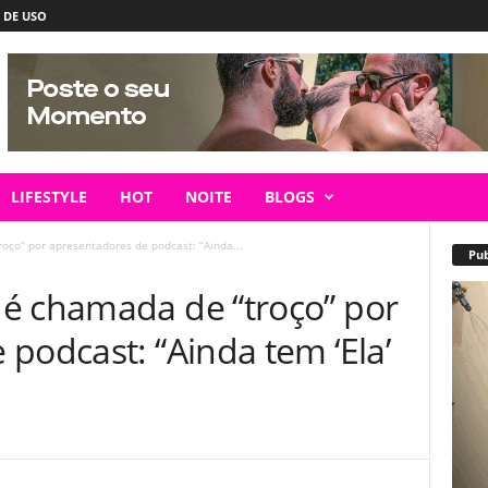
 DE USO
LIFESTYLE
HOT
NOITE
BLOGS
oço” por apresentadores de podcast: “Ainda...
Pub
é chamada de “troço” por
podcast: “Ainda tem ‘Ela’