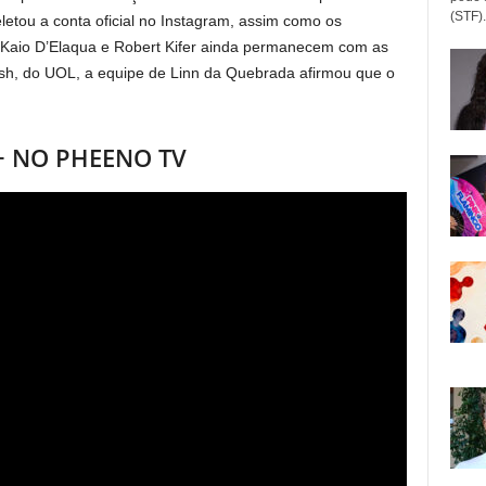
(STF).
letou a conta oficial no Instagram, assim como os
á Kaio D’Elaqua e Robert Kifer ainda permanecem com as
ash, do UOL, a equipe de Linn da Quebrada afirmou que o
+ NO PHEENO TV