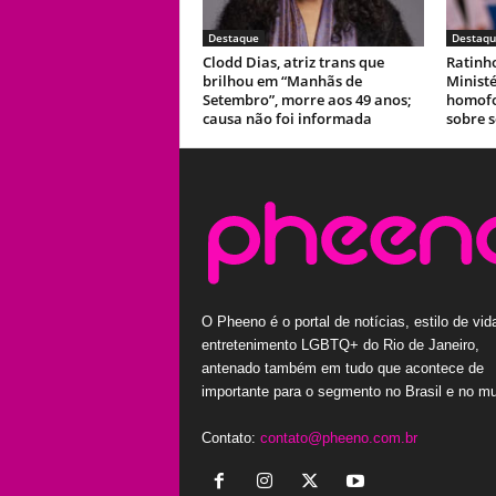
Destaque
Destaqu
Clodd Dias, atriz trans que
Ratinh
brilhou em “Manhãs de
Ministé
Setembro”, morre aos 49 anos;
homofob
causa não foi informada
sobre s
O Pheeno é o portal de notícias, estilo de vid
entretenimento LGBTQ+ do Rio de Janeiro,
antenado também em tudo que acontece de
importante para o segmento no Brasil e no m
Contato:
contato@pheeno.com.br