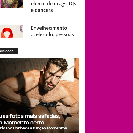
elenco de drags, DJs
e dancers
Envelhecimento
acelerado: pessoas
vivendo com HIV
podem ter idade
licidade
fisiológica superior à
real, aponta relatório
internacional
Gay de 62 anos
relembra quando,
aos 15, foi garoto de
programa por
quatro meses sem
saber: “Idiotice da
minha parte”