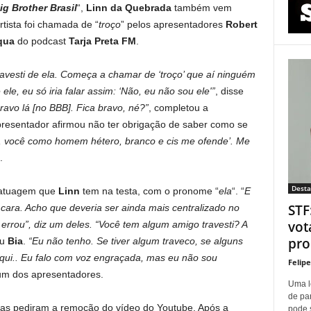
ig Brother Brasil
“,
Linn da Quebrada
também vem
rtista foi chamada de “
troço
” pelos apresentadores
Robert
qua
do podcast
Tarja Preta FM
.
vesti de ela. Começa a chamar de ‘troço’ que aí ninguém
e, eu só iria falar assim: ‘Não, eu não sou ele'”
, disse
bravo lá [no BBB]. Fica bravo, né?”
, completou a
resentador afirmou não ter obrigação de saber como se
i, você como homem hétero, branco e cis me ofende’. Me
.
Dest
tatuagem que
Linn
tem na testa, com o pronome “
ela
“. “
E
STF
a cara. Acho que deveria ser ainda mais centralizado no
vot
rrou”, diz um deles. “Você tem algum amigo travesti? A
proí
iu
Bia
.
“Eu não tenho. Se tiver algum traveco, se alguns
qui.. Eu falo com voz engraçada, mas eu não sou
Felip
um dos apresentadores.
Uma l
de pa
tas pediram a remoção do vídeo do Youtube. Após a
pode 