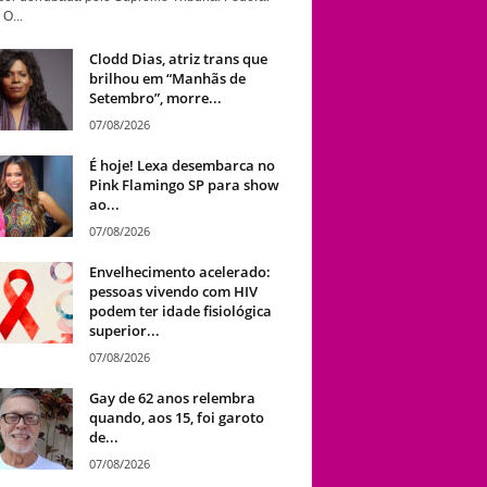
 O...
Clodd Dias, atriz trans que
brilhou em “Manhãs de
Setembro”, morre...
07/08/2026
É hoje! Lexa desembarca no
Pink Flamingo SP para show
ao...
07/08/2026
Envelhecimento acelerado:
pessoas vivendo com HIV
podem ter idade fisiológica
superior...
07/08/2026
Gay de 62 anos relembra
quando, aos 15, foi garoto
de...
07/08/2026