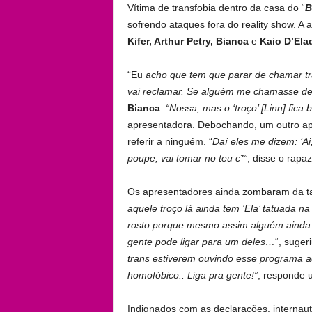
Vítima de transfobia dentro da casa do “
B
sofrendo ataques fora do reality show. A a
Kifer, Arthur Petry, Bianca
e
Kaio D’Ela
“Eu
acho que tem que parar de chamar tra
vai reclamar. Se alguém me chamasse de el
Bianca
.
“Nossa, mas o ‘troço’ [Linn] fica 
apresentadora. Debochando, um outro ap
referir a ninguém. “
Daí eles me dizem: ‘A
poupe, vai tomar no teu c*”
, disse o rapaz
Os apresentadores ainda zombaram da 
aquele troço lá ainda tem ‘Ela’ tatuada n
rosto porque mesmo assim alguém ainda e
gente pode ligar para um deles…
“, suger
trans estiverem ouvindo esse programa a
homofóbico.. Liga pra gente!”
, responde 
Indignados com as declarações, internau