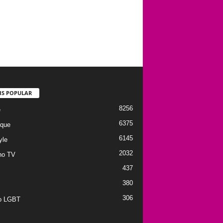
IS POPULAR
8256
e
6375
que
6145
yle
2032
no TV
437
380
306
to LGBT