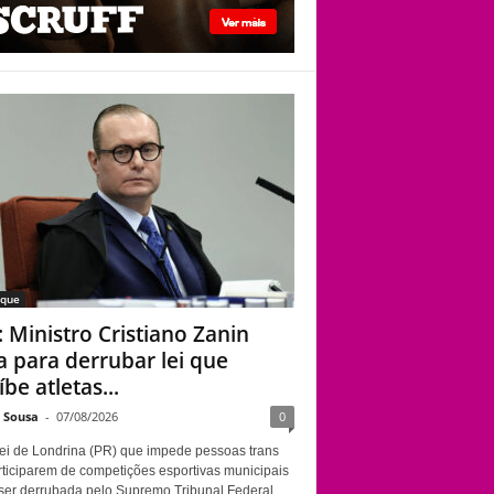
STF: Ministro
Cristiano Zanin vota
para derrubar lei que
proíbe atletas
transgênero em
competições de
Londrina
aque
: Ministro Cristiano Zanin
a para derrubar lei que
be atletas...
e Sousa
-
07/08/2026
0
ei de Londrina (PR) que impede pessoas trans
rticiparem de competições esportivas municipais
ser derrubada pelo Supremo Tribunal Federal