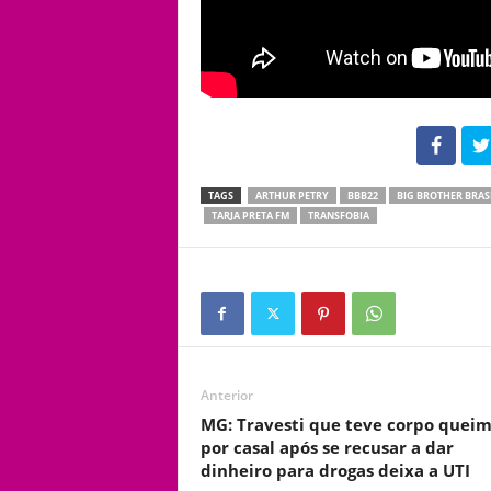
102
TAGS
ARTHUR PETRY
BBB22
BIG BROTHER BRAS
TARJA PRETA FM
TRANSFOBIA
Anterior
MG: Travesti que teve corpo quei
por casal após se recusar a dar
dinheiro para drogas deixa a UTI