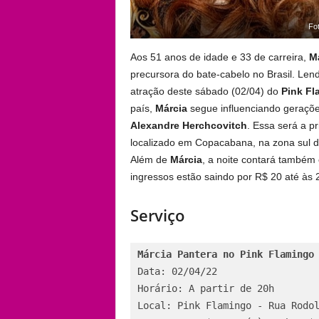
Fo
Aos 51 anos de idade e 33 de carreira,
Má
precursora do bate-cabelo no Brasil. Len
atração deste sábado (02/04) do
Pink Fl
país,
Márcia
segue influenciando gerações
Alexandre Herchcovitch
. Essa será a p
localizado em Copacabana, na zona sul do
Além de
Márcia
, a noite contará também
ingressos estão saindo por R$ 20 até às 
Serviço
Márcia Pantera no Pink Flamingo
Data: 02/04/22

Horário: A partir de 20h

Local: Pink Flamingo - Rua Rodol