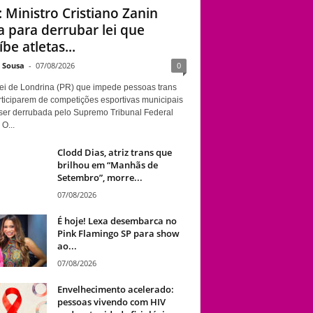
: Ministro Cristiano Zanin
STF: Ministro
a para derrubar lei que
Cristiano Zanin vota
be atletas...
para derrubar lei que
proíbe atletas
e Sousa
-
07/08/2026
0
transgênero em
ei de Londrina (PR) que impede pessoas trans
competições de
rticiparem de competições esportivas municipais
Londrina
ser derrubada pelo Supremo Tribunal Federal
 O...
Clodd Dias, atriz trans que
brilhou em “Manhãs de
Setembro”, morre...
07/08/2026
É hoje! Lexa desembarca no
Pink Flamingo SP para show
ao...
07/08/2026
Envelhecimento acelerado:
pessoas vivendo com HIV