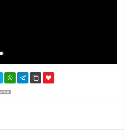
35
69
AMINGO