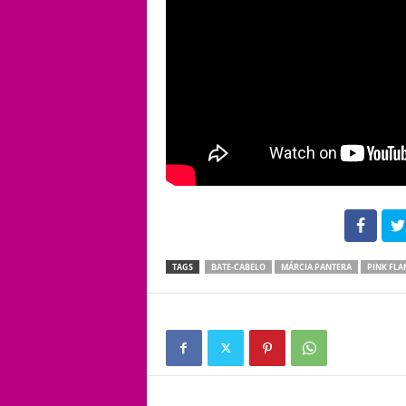
102
TAGS
BATE-CABELO
MÁRCIA PANTERA
PINK FL