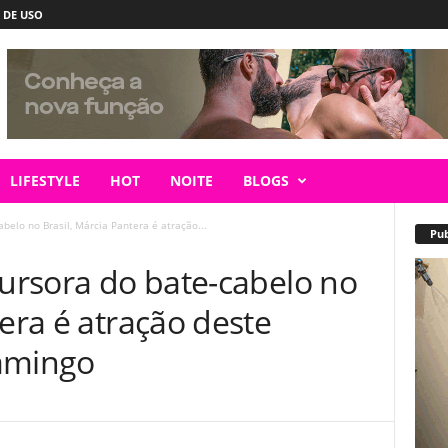
 DE USO
LIFESTYLE
HOT
NOITE
BLOGS
abelo no Brasil, Márcia Pantera é atração...
Pub
cursora do bate-cabelo no
tera é atração deste
lamingo