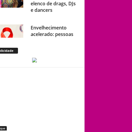
elenco de drags, DJs
e dancers
Envelhecimento
acelerado: pessoas
vivendo com HIV
podem ter idade
licidade
fisiológica superior à
real, aponta relatório
internacional
Gay de 62 anos
relembra quando,
aos 15, foi garoto de
programa por
quatro meses sem
saber: “Idiotice da
minha parte”
aque