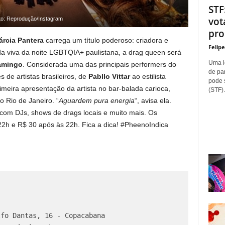
STF
vot
to: Reprodução/Instagram
proí
rcia Pantera
carrega um título poderoso: criadora e
Felip
da viva da noite LGBTQIA+ paulistana, a drag queen será
Uma l
amingo
. Considerada uma das principais performers do
de pa
 de artistas brasileiros, de
Pabllo Vittar
ao estilista
pode 
rimeira apresentação da artista no bar-balada carioca,
(STF).
 Rio de Janeiro. “
Aguardem pura energia
“, avisa ela.
 com DJs, shows de drags locais e muito mais. Os
22h e R$ 30 após às 22h. Fica a dica! #PheenoIndica
fo Dantas, 16 - Copacabana
