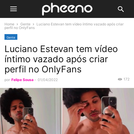
Home
Gente
Luciano Estevan tem vídeo íntimo vazado após criar
perfil no OnlyFans
Gente
Luciano Estevan tem vídeo
íntimo vazado após criar
perfil no OnlyFans
172
por
Felipe Sousa
-
01/04/2022