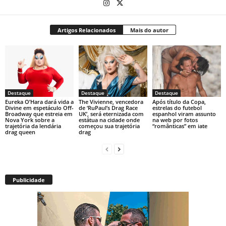
Artigos Relacionados
Mais do autor
Destaque
Destaque
Destaque
Eureka O’Hara dará vida a
The Vivienne, vencedora
Após título da Copa,
Divine em espetáculo Off-
de ‘RuPaul’s Drag Race
estrelas do futebol
Broadway que estreia em
UK’, será eternizada com
espanhol viram assunto
Nova York sobre a
estátua na cidade onde
na web por fotos
trajetória da lendária
começou sua trajetória
“românticas” em iate
drag queen
drag
Publicidade