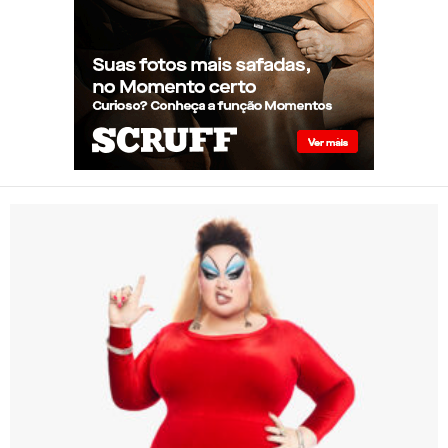
Presença de Shangela faz
estrelas de RuPaul’s Drag Race
abandonarem festa de
aniversário de Kennedy
Davenport
Eureka O’Hara dará vida a
Divine em espetáculo Off-
Broadway que estreia em
Nova York sobre a trajetória
da lendária drag queen