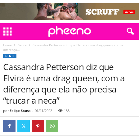
Home
Gente
Cassandra Petterson diz que Elvira é uma drag queen, com a
diferença...
GENTE
Cassandra Petterson diz que
Elvira é uma drag queen, com a
diferença que ela não precisa
“trucar a neca”
por
Felipe Sousa
-
01/11/2022
135