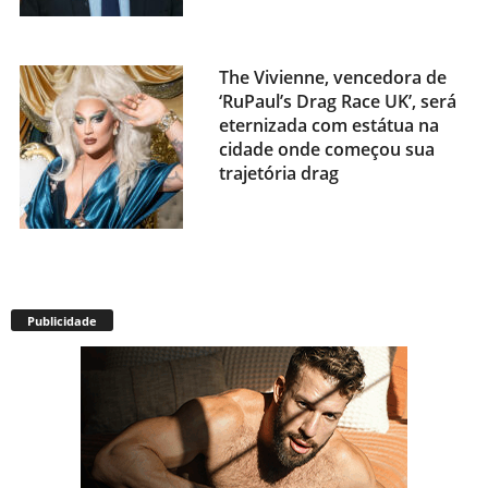
The Vivienne, vencedora de
‘RuPaul’s Drag Race UK’, será
eternizada com estátua na
cidade onde começou sua
trajetória drag
Após título da Copa, estrelas
do futebol espanhol viram
Publicidade
assunto na web por fotos
“românticas” em iate