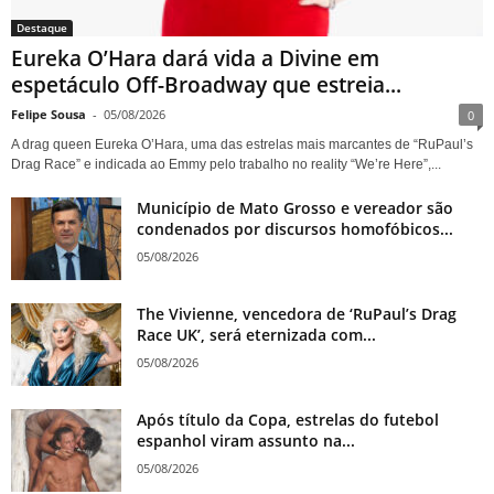
Destaque
Eureka O’Hara dará vida a Divine em
espetáculo Off-Broadway que estreia...
Felipe Sousa
-
05/08/2026
0
A drag queen Eureka O’Hara, uma das estrelas mais marcantes de “RuPaul’s
Drag Race” e indicada ao Emmy pelo trabalho no reality “We’re Here”,...
Município de Mato Grosso e vereador são
condenados por discursos homofóbicos...
05/08/2026
The Vivienne, vencedora de ‘RuPaul’s Drag
Race UK’, será eternizada com...
05/08/2026
Após título da Copa, estrelas do futebol
espanhol viram assunto na...
05/08/2026