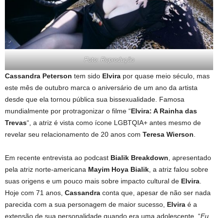
Foto: Reprodução
Cassandra Peterson
tem sido
Elvira
por quase meio século, mas
este mês de outubro marca o aniversário de um ano da artista
desde que ela tornou pública sua bissexualidade. Famosa
mundialmente por protragonizar o filme “
Elvira: A Rainha das
Trevas
“, a atriz é vista como ícone LGBTQIA+ antes mesmo de
revelar seu relacionamento de 20 anos com
Teresa Wierson
.
Em recente entrevista ao podcast
Bialik Breakdown
, apresentado
pela atriz norte-americana
Mayim Hoya Bialik
, a atriz falou sobre
suas origens e um pouco mais sobre impacto cultural de
Elvira
.
Hoje com 71 anos,
Cassandra
conta que, apesar de não ser nada
parecida com a sua personagem de maior sucesso,
Elvira
é a
extensão de sua personalidade quando era uma adolescente. “
Eu