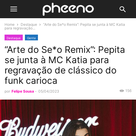
Home
Destaque
“Arte do Se*o Remix”: Pepita se junta à MC Katia
para regravação...
Destaque
Gente
“Arte do Se*o Remix”: Pepita
se junta à MC Katia para
regravação de clássico do
funk carioca
156
por
Felipe Sousa
-
05/04/2023