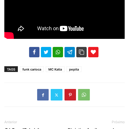
102
35
69
TAGS
funk carioca
MC Katia
pepita
Anterior
Próximo