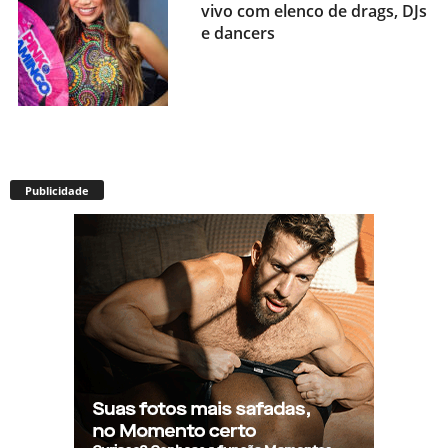
vivo com elenco de drags, DJs
e dancers
Envelhecimento acelerado:
pessoas vivendo com HIV
Publicidade
podem ter idade fisiológica
superior à real, aponta
relatório internacional
Gay de 62 anos relembra
quando, aos 15, foi garoto de
programa por quatro meses
sem saber: “Idiotice da minha
parte”