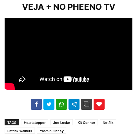
VEJA + NO PHEENO TV
102
35
69
TAGS
Heartstopper
Joe Locke
Kit Connor
Netflix
Patrick Walkers
Yasmin Finney