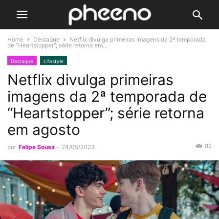
Home
Destaque
Netflix divulga primeiras imagens da 2ª temporada
de “Heartstopper”; série retorna em...
Destaque
Lifestyle
Netflix divulga primeiras
imagens da 2ª temporada de
“Heartstopper”; série retorna
em agosto
82
por
Felipe Sousa
-
24/05/2023