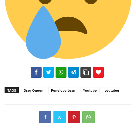
102
35
69
TAGS
Drag Queen
Penelopy Jean
Youtube
youtuber