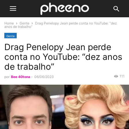
Home
Gente
Drag Penelopy Jean perde conta no YouTube: “dez
anos de trabalho”
Gente
Drag Penelopy Jean perde
conta no YouTube: “dez anos
de trabalho”
111
por
Bee 40tona
-
06/06/2023