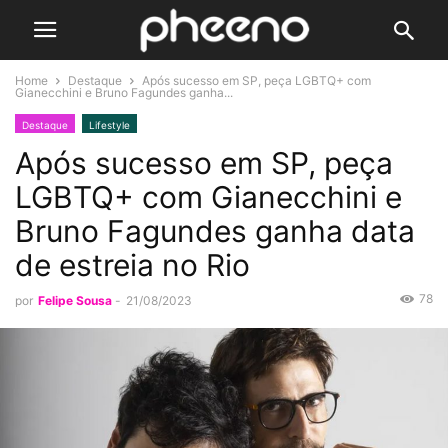
Home
Destaque
Após sucesso em SP, peça LGBTQ+ com
Gianecchini e Bruno Fagundes ganha...
Destaque
Lifestyle
Após sucesso em SP, peça
LGBTQ+ com Gianecchini e
Bruno Fagundes ganha data
de estreia no Rio
78
por
Felipe Sousa
-
21/08/2023