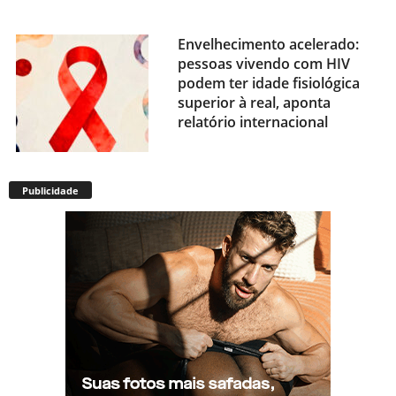
Envelhecimento acelerado:
pessoas vivendo com HIV
podem ter idade fisiológica
superior à real, aponta
relatório internacional
Publicidade
Gay de 62 anos relembra
quando, aos 15, foi garoto de
programa por quatro meses
sem saber: “Idiotice da minha
parte”
STF: Ministro Cristiano Zanin