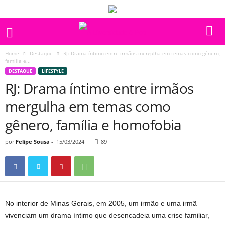
Home
Destaque
RJ: Drama íntimo entre irmãos mergulha em temas como gênero,
família e...
DESTAQUE
LIFESTYLE
RJ: Drama íntimo entre irmãos
mergulha em temas como
gênero, família e homofobia
por
Felipe Sousa
-
15/03/2024
89
No interior de Minas Gerais, em 2005, um irmão e uma irmã
vivenciam um drama íntimo que desencadeia uma crise familiar,