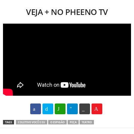
VEJA + NO PHEENO TV
102
35
69
TAGS
COLETIVO VOCÊ E EU
O ESPIGÃO
PEÇA
TEATRO