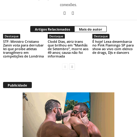
conexões.
Artigos Relacionados
Mais do autor
Destaque
Destaque
Destaque
STF: Ministro Cristiano
Clodd Dias, atriz trans
É hoje! Lexa desembarca
Zanin vota para derrubar
que brilhou em “Manhãs
no Pink Flamingo SP para
lei que proíbe atletas
de Setembro”, morre aos
show ao vivo com elenco
transgênero em
49 anos; causa não foi
de drags, DJs e dancers
competições de Londrina
informada
Publicidade